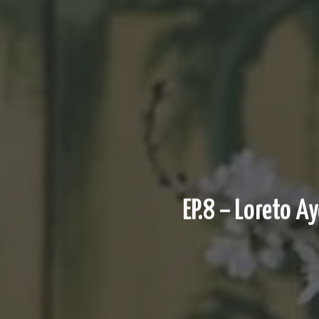
EP.8 – Loreto Ay
Hit enter to search or ESC to close