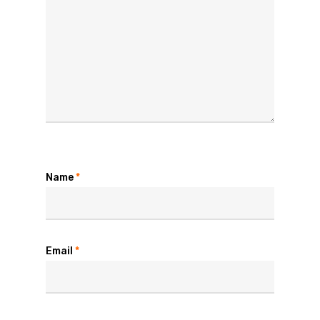
Inicio
Episodios
Invitados
La Hora del Café
Name
*
Contacto
Instagram / email
Email
*