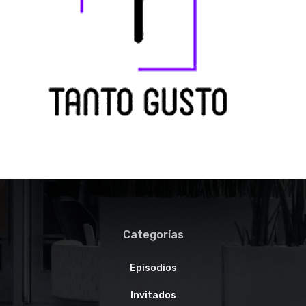
Inicio
Episodios
Invitados
La Hora del Café
Contacto
Instagram / email
Categorías
Episodios
Invitados