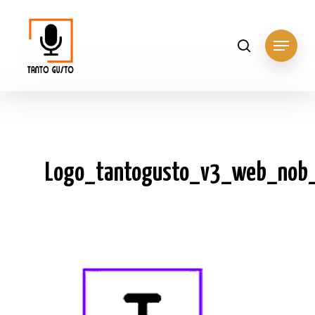
Hit enter to search or ESC to close
Logo_tantogusto_v3_web_nob_